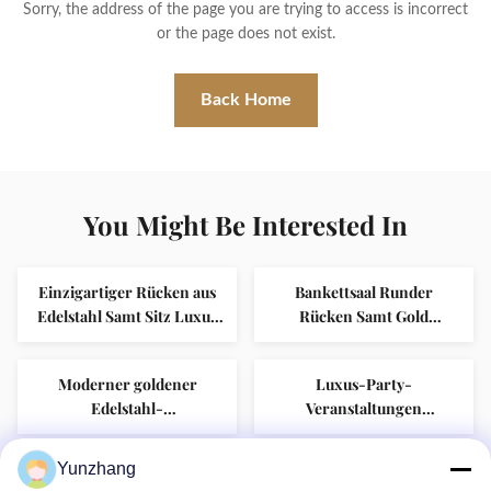
Sorry, the address of the page you are trying to access is incorrect
or the page does not exist.
Back Home
You Might Be Interested In
Einzigartiger Rücken aus
Bankettsaal Runder
Edelstahl Samt Sitz Luxus
Rücken Samt Gold
Hochzeit Royal Lion King
Edelstahl Restaurant
Stuhl
Hochzeitsveranstaltungen
Moderner goldener
Luxus-Party-
Stuhl
Edelstahl-
Veranstaltungen
Hochzeitsbankett-Esstisch
Dekorationen Goldbeine
Rechteckiges Glas
Tisch Modernes Glas
Yunzhang
Neues Design Donut Gold
Luxuriöser moderner
Hotelmöbel für
Rechteckige Edelstahl