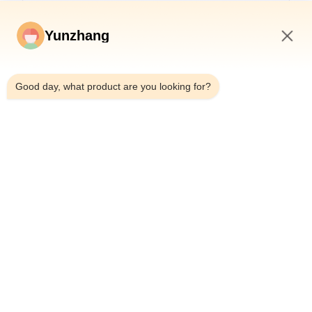
Yunzhang
11:20 AM
Good day, what product are you looking for?
Senden
86-133-78480182
yz@fsyunzhang.com
Haus
Produkte
Videos
VR-Show
Über uns
Fabrik-Ausflug
Qualitätskontrolle