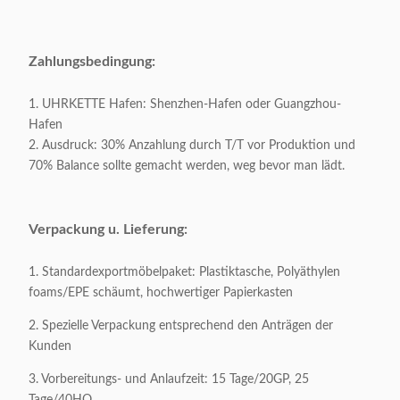
Vorbildliches Number:
X-23044B
Kategorie:
Bankettstuhl
Zahlungsbedingung:
Art:
Modern
1. UHRKETTE Hafen: Shenzhen-Hafen oder Guangzhou-
Hafen
2. Ausdruck: 30% Anzahlung durch T/T vor Produktion und
Farbe:
Optional
70% Balance sollte gemacht werden, weg bevor man lädt.
Produkt-Größe:
Als Probe
Verpackung u. Lieferung:
Zahlungsbedingung:
T/T
1. Standardexportmöbelpaket: Plastiktasche, Polyäthylen
foams/EPE schäumt, hochwertiger Papierkasten
Oberflächenmaterial:
Samt/Leder
2. Spezielle Verpackung entsprechend den Anträgen der
Grundmaterial:
Edelstahl
Kunden
3. Vorbereitungs- und Anlaufzeit: 15 Tage/20GP, 25
Verpacken:
4-teilig/1 Karton