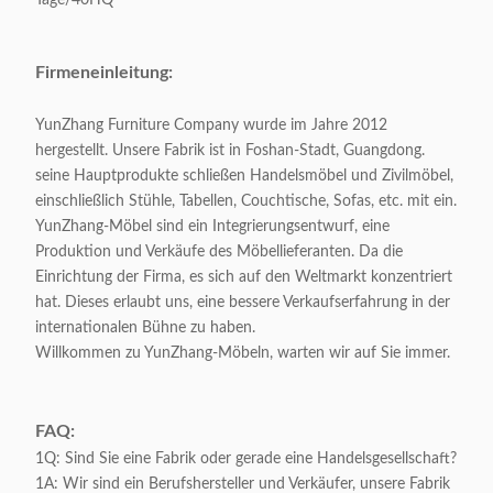
Tage/40HQ
Verpackendes
0.45CBM/1carton
Firmeneinleitung:
Volumen:
YunZhang Furniture Company wurde im Jahre 2012
Appliable:
Erwachsene
hergestellt. Unsere Fabrik ist in Foshan-Stadt, Guangdong.
seine Hauptprodukte schließen Handelsmöbel und Zivilmöbel,
Kundengerecht:
Annehmbar
einschließlich Stühle, Tabellen, Couchtische, Sofas, etc. mit ein.
YunZhang-Möbel sind ein Integrierungsentwurf, eine
Produktion und Verkäufe des Möbellieferanten. Da die
Einrichtung der Firma, es sich auf den Weltmarkt konzentriert
hat. Dieses erlaubt uns, eine bessere Verkaufserfahrung in der
internationalen Bühne zu haben.
Willkommen zu YunZhang-Möbeln, warten wir auf Sie immer.
FAQ:
1Q: Sind Sie eine Fabrik oder gerade eine Handelsgesellschaft?
1A: Wir sind ein Berufshersteller und Verkäufer, unsere Fabrik