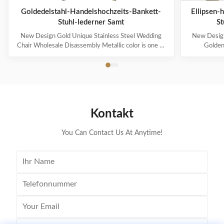
Goldedelstahl-Handelshochzeits-Bankett-
Ellipsen-
Stuhl-lederner Samt
St
New Design Gold Unique Stainless Steel Wedding
New Design
Chair Wholesale Disassembly Metallic color is one of
Golden
the representative colors of advanced feeling
represented n
nowadays, also be the color that can improve
wait for me
household to decorate quality most. Modern French
royal famil
light luxury style, simple but without losing the ...
More and mo
Kontakt
You Can Contact Us At Anytime!