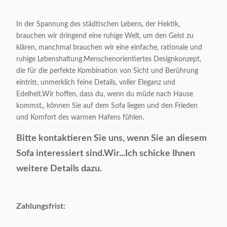
Modellnummer:
Der Wert der Zulassung
In der Spannung des städtischen Lebens, der Hektik,
brauchen wir dringend eine ruhige Welt, um den Geist zu
Kategorie:
Esszimmersofa, Hotelsofa,
klären, manchmal brauchen wir eine einfache, rationale und
ruhige Lebenshaltung.Menschenorientiertes Designkonzept,
Stil:
Moderne/Klassiker
die für die perfekte Kombination von Sicht und Berührung
eintritt, unmerklich feine Details, voller Eleganz und
Farbe:
Zusätzlich
Edelheit.Wir hoffen, dass du, wenn du müde nach Hause
kommst,, können Sie auf dem Sofa liegen und den Frieden
und Komfort des warmen Hafens fühlen.
Produktgröße:
Als Probe
Bitte kontaktieren Sie uns, wenn Sie an diesem
Zahlungsfrist:
T/T bevorzugt
Sofa interessiert sind.
Wir...
Ich schicke Ihnen
weitere Details dazu.
Glas/Marmor/MDF auf
Oberflächenmaterial:
Wunsch
Zahlungsfrist:
Ausgangsmaterial:
Massivholz/ Sperrholz