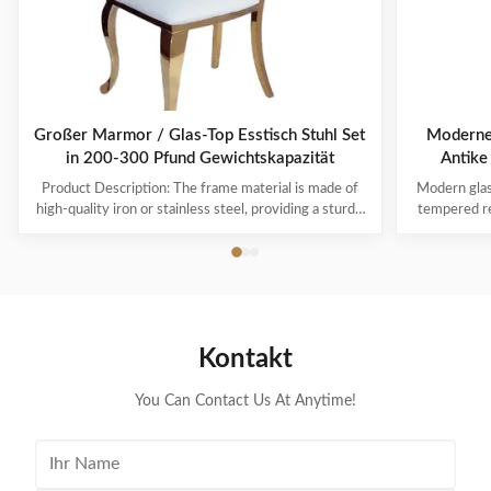
Großer Marmor / Glas-Top Esstisch Stuhl Set
Moderner
in 200-300 Pfund Gewichtskapazität
Antike
Product Description: The frame material is made of
Modern glass
high-quality iron or stainless steel, providing a sturdy
tempered re
and reliable base for the chair. This ensures that the
furniture Pr
chair will last for years to come, withstanding daily
Guangdong 
wear and tear. The cover material for our dining table
furniture St
chair sets is made of ...
As sam
Kontakt
You Can Contact Us At Anytime!