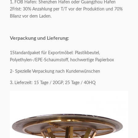
1. FOB Hafen: Shenzhen Hafen oder Guangzhou Hafen
Verpackung:
1 Stück / 1 Karton
2Frist: 30% Anzahlung per T/T vor der Produktion und 70%
Bilanz vor dem Laden.
Verpackungsvolumen:
1 CBM / 1 Karton
Verpackung und Lieferung:
Anwendbar
Erwachsene
1Standardpaket für Exportmöbel: Plastikbeutel,
Anpassbar:
Akzeptabel
Polyethylen-/EPE-Schaumstoff, hochwertige Papierbox
2- Spezielle Verpackung nach Kundenwünschen
3. Lieferzeit: 15 Tage / 20GP, 25 Tage / 40HQ