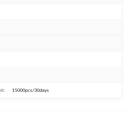
N
it:
15000pcs/30days