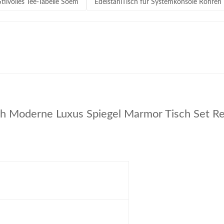
Stilvolles Tee-Tabelle Soem
EdelstahlTisch für Systemkonsole Röhren
h Moderne Luxus Spiegel Marmor Tisch Set Re