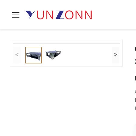
Zu Hause
>
Produits
>
Stilvolle Tee-Tabelle
>
Großhandel Premi
<
>