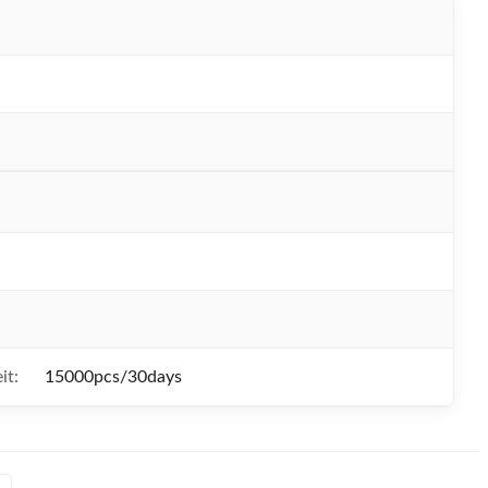
N
it:
15000pcs/30days