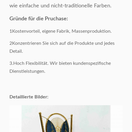
wie einfache und nicht-traditionelle Farben.
Stil:
Einfach
Gründe für die Pruchase:
Farbe:
Zusätzlich
1Kostenvorteil, eigene Fabrik, Massenproduktion.
Produktgröße:
Als Probe
2Konzentrieren Sie sich auf die Produkte und jedes
Detail.
Bruttogewicht:
7 KGS / Stück
3.Hoch Flexibilität. Wir bieten kundenspezifische
Oberflächenmaterial:
Leder
Dienstleistungen.
Ausgangsmaterial:
201# Edelstahl
Detaillierte Bilder:
Verpackung:
1 Stück / 1 Karton
Verpackungsvolumen:
0.2 CBM / 1 Karton