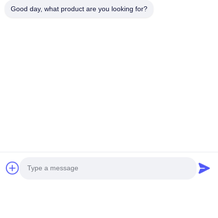
Einführung in die Firma:
Good day, what product are you looking for?
YunZhang Furniture Company wurde 2012 gegründet.
Zu ihren Hauptprodukten gehören Gewerbe- und Zivilmöbel,
darunter Stühle, Tische, Couchtische, Sofas usw.
YunZhang Furniture ist ein Möbelanbieter, der Design,
Produktion und Vertrieb integriert.Dies ermöglicht uns eine
bessere Verkaufserfahrung auf internationaler Ebene.
Willkommen bei YunZhang Furniture, wir warten immer auf
Sie.
Häufige Fragen:
1F: Sind Sie eine Fabrik oder nur eine Handelsgesellschaft?
1A: Wir sind ein professioneller Hersteller und Verkäufer,
unsere Fabrik befindet sich in Foshan City, Guangdong China.
Wir haben 8000 Quadratmeter Fabrikgebäude und 2
Bürogebäude.
2F: Was ist Ihr Hauptmarkt? Und was ist mit Ihrer