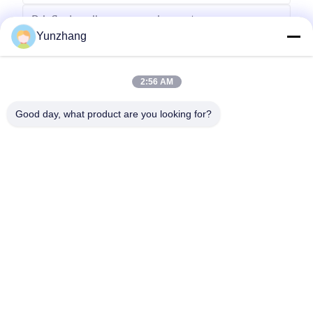
Yunzhang
2:56 AM
Senden
Good day, what product are you looking for?
86-133-78480182
yz@fsyunzhang.com
Haus
Produkte
Videos
VR-Show
Über uns
Fabrik-Ausflug
Qualitätskontrolle
Treten Sie mit uns in Verbindung
Nachrichten