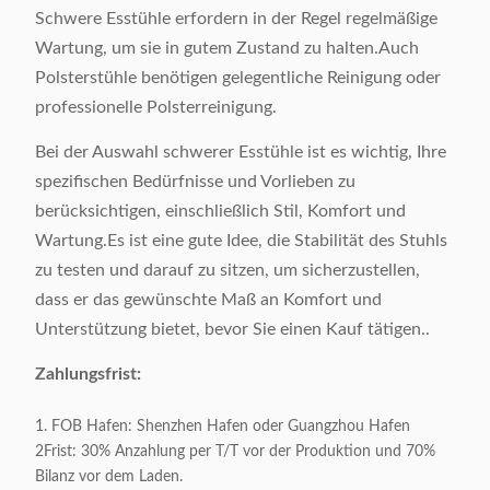
Schwere Esstühle erfordern in der Regel regelmäßige
Produktgröße:
Als Probe
Wartung, um sie in gutem Zustand zu halten.Auch
Polsterstühle benötigen gelegentliche Reinigung oder
Bruttogewicht:
8 KGS / Stück
professionelle Polsterreinigung.
Oberflächenmaterial:
Schmalz
Bei der Auswahl schwerer Esstühle ist es wichtig, Ihre
spezifischen Bedürfnisse und Vorlieben zu
Ausgangsmaterial:
201# Edelstahl
berücksichtigen, einschließlich Stil, Komfort und
Wartung.Es ist eine gute Idee, die Stabilität des Stuhls
Verpackung:
4 Stück / 1 Karton
zu testen und darauf zu sitzen, um sicherzustellen,
dass er das gewünschte Maß an Komfort und
Verpackungsvolumen:
0.42 CBM / 1 Karton
Unterstützung bietet, bevor Sie einen Kauf tätigen..
Zahlungsfrist:
Anwendbar
Erwachsene
1. FOB Hafen: Shenzhen Hafen oder Guangzhou Hafen
Anpassbar:
Akzeptabel
2Frist: 30% Anzahlung per T/T vor der Produktion und 70%
Bilanz vor dem Laden.