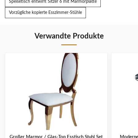
Speisetisch entwirft Sitzer 6 mit Marmorplatte
Vorzügliche kopierte Esszimmer-Stühle
Verwandte Produkte
Großer Marmor / Glas-Top Esstisch Stuhl Set
Moderner