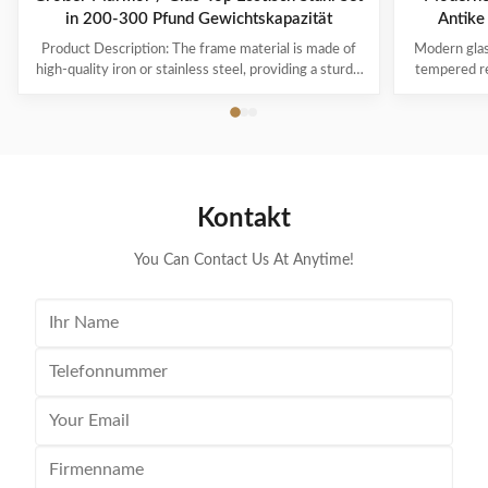
in 200-300 Pfund Gewichtskapazität
Antike
Product Description: The frame material is made of
Modern glass
high-quality iron or stainless steel, providing a sturdy
tempered re
and reliable base for the chair. This ensures that the
furniture Pr
chair will last for years to come, withstanding daily
Guangdong 
wear and tear. The cover material for our dining table
furniture St
chair sets is made of ...
As sam
Kontakt
You Can Contact Us At Anytime!