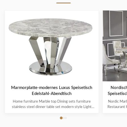
Marmorplatte-modernes Luxus Speisetisch
Nordisch
Edelstahl-Abendtisch
Speisetis
Home furniture Marble top Dining sets furniture
Nordic Marb
stainless steel dinner table set modern style Light
Restaurant H
luxury style comes from European luxury style and it
comes from 
emphasizes the luxury experience in simpleness. It
the luxury e
prefers simple hard outfits and uses delicate soft
hard outfit