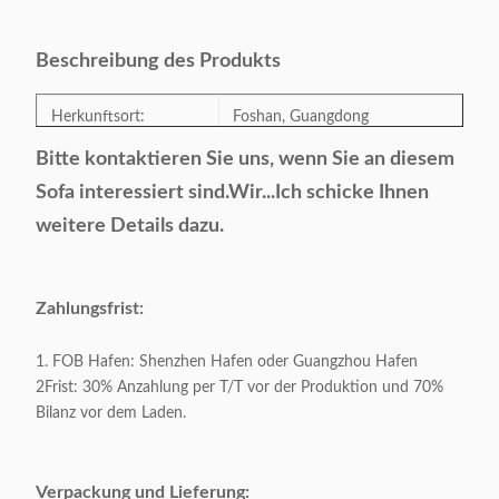
Beschreibung des Produkts
Herkunftsort:
Foshan, Guangdong
Bitte kontaktieren Sie uns, wenn Sie an diesem
Modellnummer:
BSTD-002
Sofa interessiert sind.
Wir...
Ich schicke Ihnen
weitere Details dazu.
Kategorie:
Esstisch
Stil:
Moderne/Leichtklassiker
Zahlungsfrist:
Farbe:
Zusätzlich
1. FOB Hafen: Shenzhen Hafen oder Guangzhou Hafen
2Frist: 30% Anzahlung per T/T vor der Produktion und 70%
Bilanz vor dem Laden.
Produktgröße:
Als Probe
Zahlungsfrist:
T/T bevorzugt
Verpackung und Lieferung: