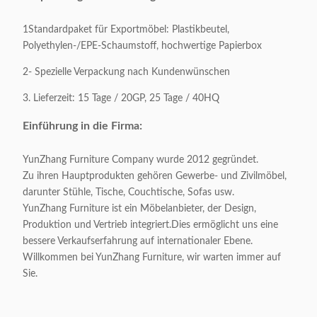
Oberflächenmaterial:
Glas-/Marmoroberfläche
1Standardpaket für Exportmöbel: Plastikbeutel,
Polyethylen-/EPE-Schaumstoff, hochwertige Papierbox
Ausgangsmaterial:
201 Edelstahl
2- Spezielle Verpackung nach Kundenwünschen
3. Lieferzeit: 15 Tage / 20GP, 25 Tage / 40HQ
Verpackung:
1 Stück / 1 Karton
Einführung in die Firma:
Verpackungsvolumen:
1 CBM / 1 Karton
YunZhang Furniture Company wurde 2012 gegründet.
Zu ihren Hauptprodukten gehören Gewerbe- und Zivilmöbel,
Anwendbar
Erwachsene
darunter Stühle, Tische, Couchtische, Sofas usw.
YunZhang Furniture ist ein Möbelanbieter, der Design,
Anpassbar:
Akzeptabel
Produktion und Vertrieb integriert.Dies ermöglicht uns eine
bessere Verkaufserfahrung auf internationaler Ebene.
Willkommen bei YunZhang Furniture, wir warten immer auf
Sie.