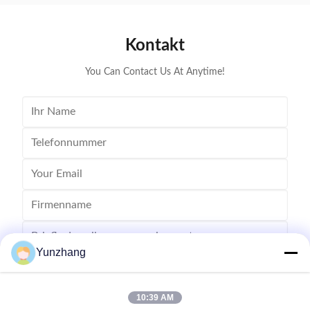
outfits to reflect the luxury experience. ...
the 
Kontakt
You Can Contact Us At Anytime!
Yunzhang
10:39 AM