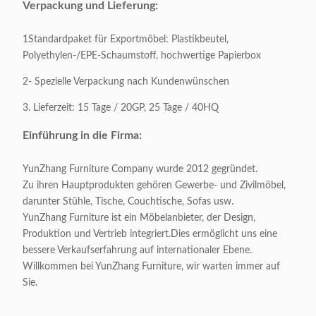
T/T bevorzugt
Verpackung und Lieferung:
Leinenfaser / Match Stitch
1Standardpaket für Exportmöbel: Plastikbeutel,
Polyethylen-/EPE-Schaumstoff, hochwertige Papierbox
Oberflächenmaterial:
Verschiedene Stoffe und
Farben sind erhältlich
2- Spezielle Verpackung nach Kundenwünschen
3. Lieferzeit: 15 Tage / 20GP, 25 Tage / 40HQ
Ausgangsmaterial:
Massivholz/ Sperrholz
Einführung in die Firma:
Verpackung:
1 Stück / 1 Karton
YunZhang Furniture Company wurde 2012 gegründet.
Zu ihren Hauptprodukten gehören Gewerbe- und Zivilmöbel,
Verpackungsvolumen:
1 CBM / 1 Karton
darunter Stühle, Tische, Couchtische, Sofas usw.
YunZhang Furniture ist ein Möbelanbieter, der Design,
Anwendbar
Erwachsene
Produktion und Vertrieb integriert.Dies ermöglicht uns eine
bessere Verkaufserfahrung auf internationaler Ebene.
Willkommen bei YunZhang Furniture, wir warten immer auf
Anpassbar:
Akzeptabel
Sie.