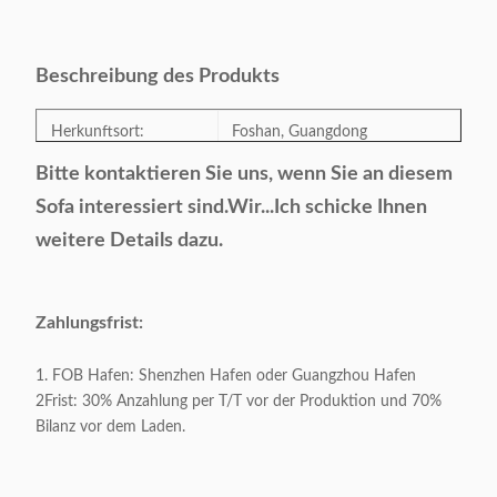
Beschreibung des Produkts
Herkunftsort:
Foshan, Guangdong
Bitte kontaktieren Sie uns, wenn Sie an diesem
Modellnummer:
S-202102
Sofa interessiert sind.
Wir...
Ich schicke Ihnen
weitere Details dazu.
Kategorie:
Esszimmersofa, Hotelsofa,
Stil:
Moderne/Leichtklassiker
Zahlungsfrist:
Farbe:
Zusätzlich
1. FOB Hafen: Shenzhen Hafen oder Guangzhou Hafen
2Frist: 30% Anzahlung per T/T vor der Produktion und 70%
Bilanz vor dem Laden.
Produktgröße:
Als Probe
Zahlungsfrist: