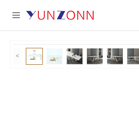
Zu Hause
>
Produits
>
Multifunktionsspeisetisch
>
Moderne Hel
<