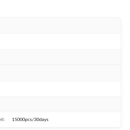
N
it:
15000pcs/30days