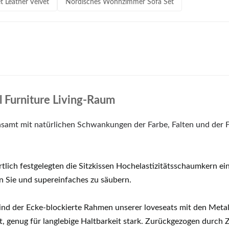
 Leather Velvet
Nordisches Wohnzimmer Sofa Set
 Furniture Living-Raum
samt mit natürlichen Schwankungen der Farbe, Falten und der Fa
rtlich festgelegten die Sitzkissen Hochelastizitätsschaumkern 
n Sie und supereinfaches zu säubern.
sind der Ecke-blockierte Rahmen unserer loveseats mit den Meta
, genug für langlebige Haltbarkeit stark. Zurückgezogen durch 