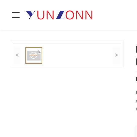
Zu Hause
>
Produits
>
Wohnzimmer-Sofa
>
Leichter Dreipers
<
>