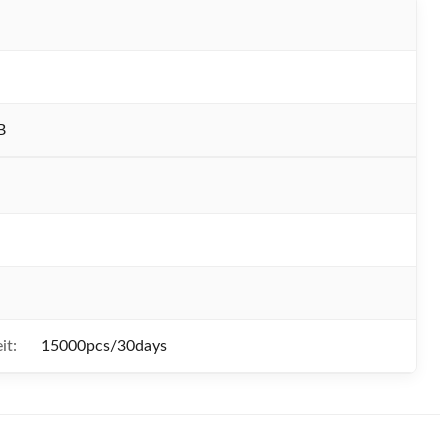
N
B
it:
15000pcs/30days