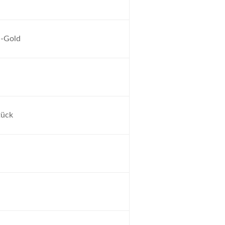
n-Gold
ück