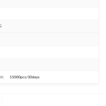
N
G
it:
15000pcs/30days