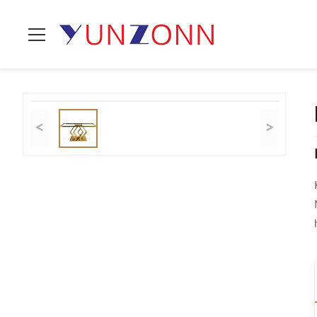
Zu Hause
>
Produits
>
Stilvolle Tee-Tabelle
>
Konzoltisch Mit G
<
>