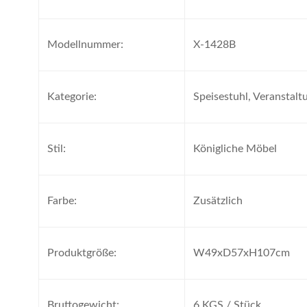
Modellnummer:
X-1428B
Kategorie:
Speisestuhl, Veranstalt
Stil:
Königliche Möbel
Farbe:
Zusätzlich
Produktgröße:
W49xD57xH107cm
Bruttogewicht:
6 KGS / Stück