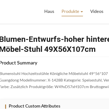
urfs-Hoher Hinterer Heiratsstuhl-Königlicher Möbel-Stuhl 49X56X107
Haus
Produkte
Videos
Blumen-Entwurfs-hoher hintere
Möbel-Stuhl 49X56X107cm
Product Summary
Blumenstuhl Hochzeitsstühle Königliche Möbelstuhl 49*56*107 
Guangdong Modellnummer: X-1428B Kategorie: Speisestuhl, Veran
Farbe: Zusätzlich Produktgröße: W49xD57xH107cm Bruttogewich
Product Custom Attributes