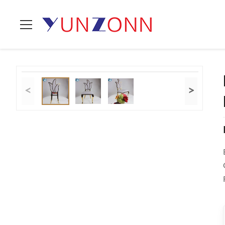
Zu Hause
>
Produits
>
Hochzeits-Bankett-Stuhl
>
Blumen-Entw
<
>