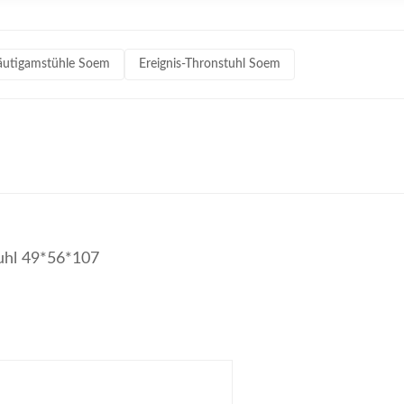
äutigamstühle Soem
Ereignis-Thronstuhl Soem
uhl 49*56*107