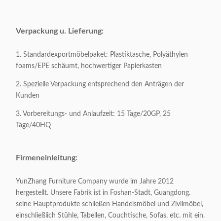
Verpackendes
0.51CBM/1carton
Volumen:
Verpackung u. Lieferung:
1. Standardexportmöbelpaket: Plastiktasche, Polyäthylen
Appliable:
Erwachsene
foams/EPE schäumt, hochwertiger Papierkasten
Kundengerecht:
Annehmbar
2. Spezielle Verpackung entsprechend den Anträgen der
Kunden
3. Vorbereitungs- und Anlaufzeit: 15 Tage/20GP, 25
Tage/40HQ
Firmeneinleitung:
YunZhang Furniture Company wurde im Jahre 2012
hergestellt. Unsere Fabrik ist in Foshan-Stadt, Guangdong.
seine Hauptprodukte schließen Handelsmöbel und Zivilmöbel,
einschließlich Stühle, Tabellen, Couchtische, Sofas, etc. mit ein.