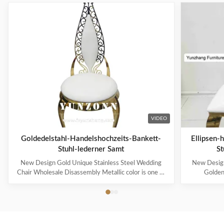
VIDEO
Goldedelstahl-Handelshochzeits-Bankett-
Ellipsen-
Stuhl-lederner Samt
St
New Design Gold Unique Stainless Steel Wedding
New Design
Chair Wholesale Disassembly Metallic color is one of
Golden
the representative colors of advanced feeling
represented n
nowadays, also be the color that can improve
wait for me
household to decorate quality most. Modern French
royal famil
light luxury style, simple but without losing the ...
More and mo