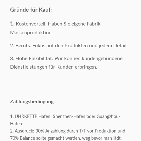
Vorbildliches Number:
X-23556B
Gründe für Kauf:
Kategorie:
Hauptmöbel
1.
Kostenvorteil. Haben Sie eigene Fabrik,
Massenproduktion.
Art:
Modern
2. Berufs. Fokus auf den Produkten und jedem Detail.
Farbe:
Optional
3. Hohe Flexibilität. Wir können kundengebundene
Dienstleistungen für Kunden erbringen.
Produkt-Größe:
L150xW40xH80cm
Bruttomasse:
60KGS/Stück
Zahlungsbedingung:
Oberflächenmaterial:
Marmorn Sie,/Glas
1. UHRKETTE Hafen: Shenzhen-Hafen oder Guangzhou-
Grundmaterial:
Edelstahl 201#
Hafen
2. Ausdruck: 30% Anzahlung durch T/T vor Produktion und
Verpacken:
1-teilig/Karton 2
70% Balance sollte gemacht werden, weg bevor man lädt.