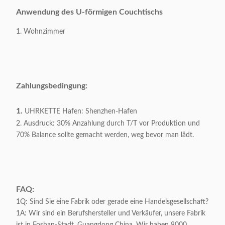
Grundmaterial:
Edelstahl 201#
Anwendung des U-förmigen Couchtischs
Verpacken:
1-teilig/Karton 2
1. Wohnzimmer
Verpackendes
0.58CBM/1carton
Volumen:
Appliable:
Erwachsene
Zahlungsbedingung:
Kundengerecht:
Annehmbar
1.
UHRKETTE Hafen: Shenzhen-Hafen
2. Ausdruck: 30% Anzahlung durch T/T vor Produktion und
70% Balance sollte gemacht werden, weg bevor man lädt.
FAQ:
1Q: Sind Sie eine Fabrik oder gerade eine Handelsgesellschaft?
1A: Wir sind ein Berufshersteller und Verkäufer, unsere Fabrik