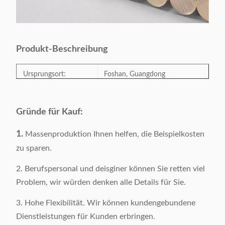
Produkt-Beschreibung
Ursprungsort:
Foshan, Guangdong
Vorbildliches Number:
Y-23553C
Gründe für Kauf:
Kategorie:
Wohnzimmermöbel
1.
Massenproduktion Ihnen helfen, die Beispielkosten
Art:
Modern
zu sparen.
Farbe:
Optional
2. Berufspersonal und deisginer können Sie retten viel
Produkt-Größe:
Optional
Problem, wir würden denken alle Details für Sie.
Bruttomasse:
38KGS/Stück
3. Hohe Flexibilität. Wir können kundengebundene
Oberflächenmaterial:
Ausgeglichenes Glas
Dienstleistungen für Kunden erbringen.