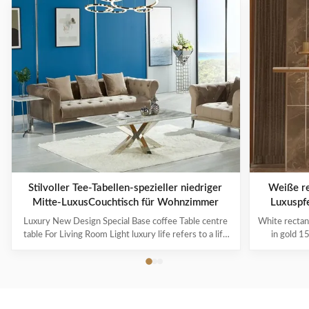
Stilvoller Tee-Tabellen-spezieller niedriger
Weiße re
Mitte-LuxusCouchtisch für Wohnzimmer
Luxuspf
Luxury New Design Special Base coffee Table centre
White rectan
table For Living Room Light luxury life refers to a life
in gold 1
concept of advocating "light luxury new fashion". Light
brushed co
luxury is just a way of life that respects the quality of
design, whic
life. It has nothing to do with wealth or status. It
steel black
represents the pursuit of ...
with f