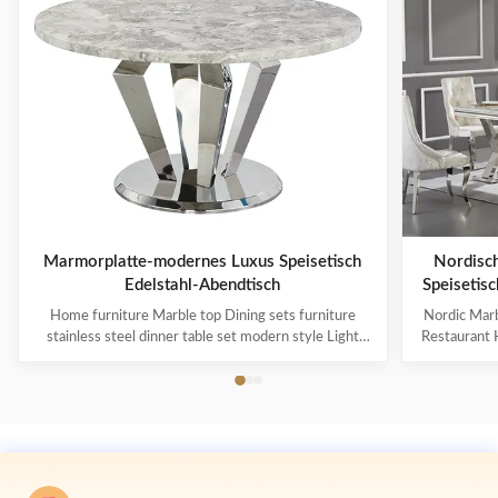
Marmorplatte-modernes Luxus Speisetisch
Nordisch
Edelstahl-Abendtisch
Speisetis
Home furniture Marble top Dining sets furniture
Nordic Marb
stainless steel dinner table set modern style Light
Restaurant H
luxury style comes from European luxury style and it
comes from 
emphasizes the luxury experience in simpleness. It
the luxury e
prefers simple hard outfits and uses delicate soft
hard outfit
outfits to reflect the luxury experience. ...
the 
Kontakt