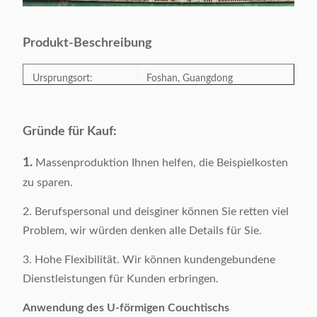
Produkt-Beschreibung
Ursprungsort:
Foshan, Guangdong
Vorbildliches Number:
Y-23562A
Gründe für Kauf:
Kategorie:
Esszimmermöbel
1.
Massenproduktion Ihnen helfen, die Beispielkosten
Art:
Modern
zu sparen.
Farbe:
White&Gold
2. Berufspersonal und deisginer können Sie retten viel
Produkt-Größe:
L180xW90xH75cm
Problem, wir würden denken alle Details für Sie.
Bruttomasse:
66KGS/Stück
3. Hohe Flexibilität. Wir können kundengebundene
Oberflächenmaterial:
Marmor
Dienstleistungen für Kunden erbringen.
Grundmaterial:
Edelstahl 201#
Anwendung des U-förmigen Couchtischs