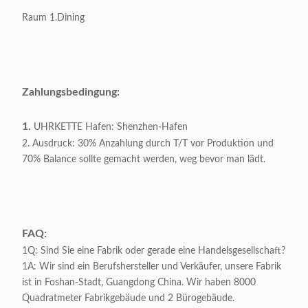
Verpacken:
1-teilig/Karton 4
Raum 1.Dining
Verpackendes
0.82CBM/1carton
Volumen:
Appliable:
Erwachsene
Zahlungsbedingung:
Kundengerecht:
Annehmbar
1.
UHRKETTE Hafen: Shenzhen-Hafen
2. Ausdruck: 30% Anzahlung durch T/T vor Produktion und
70% Balance sollte gemacht werden, weg bevor man lädt.
FAQ:
1Q: Sind Sie eine Fabrik oder gerade eine Handelsgesellschaft?
1A: Wir sind ein Berufshersteller und Verkäufer, unsere Fabrik
ist in Foshan-Stadt, Guangdong China. Wir haben 8000
Quadratmeter Fabrikgebäude und 2 Bürogebäude.