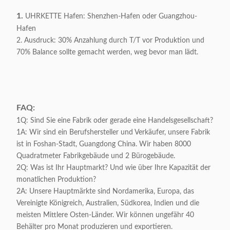
Appliable:
Haupt-/Hotel
1.
UHRKETTE Hafen: Shenzhen-Hafen oder Guangzhou-
Hafen
Kundengerecht:
Annehmbar
2. Ausdruck: 30% Anzahlung durch T/T vor Produktion und
70% Balance sollte gemacht werden, weg bevor man lädt.
FAQ:
1Q: Sind Sie eine Fabrik oder gerade eine Handelsgesellschaft?
1A: Wir sind ein Berufshersteller und Verkäufer, unsere Fabrik
ist in Foshan-Stadt, Guangdong China. Wir haben 8000
Quadratmeter Fabrikgebäude und 2 Bürogebäude.
2Q: Was ist Ihr Hauptmarkt? Und wie über Ihre Kapazität der
monatlichen Produktion?
2A: Unsere Hauptmärkte sind Nordamerika, Europa, das
Vereinigte Königreich, Australien, Südkorea, Indien und die
meisten Mittlere Osten-Länder. Wir können ungefähr 40
Behälter pro Monat produzieren und exportieren.