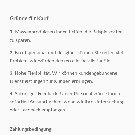
Vorbildliches
Y-23549C
Number:
Gründe für Kauf:
Kategorie:
Ausgangs-/Hotelmöbel
1.
Massenproduktion Ihnen helfen, die Beispielkosten
Art:
Modern
zu sparen.
Farbe:
Silber
2. Berufspersonal und deisginer können Sie retten viel
Problem, wir würden denken alle Details für Sie.
Optional
Produkt-Größe:
3. Hohe Flexibilität. Wir können kundengebundene
Bruttomasse:
36 KILOGRAMM/Stück
Dienstleistungen für Kunden erbringen.
Oberflächenmaterial:
Marmor
4. Sofortiges Feedback. Unser Personal würde Ihnen
Grundmaterial:
Stahl 201Stainless
sofortige Antwort geben, wenn wir Ihre Untersuchung
oder Feedback empfangen.
Verpacken:
1-teilig/Karton 2
Verpackendes
0.24CBM/1-teiliges
Zahlungsbedingung:
Volumen: