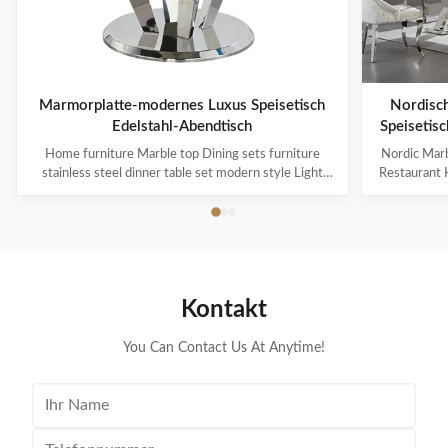
Marmorplatte-modernes Luxus Speisetisch
Nordisch
Edelstahl-Abendtisch
Speisetis
Home furniture Marble top Dining sets furniture
Nordic Marb
stainless steel dinner table set modern style Light
Restaurant H
luxury style comes from European luxury style and it
comes from 
emphasizes the luxury experience in simpleness. It
the luxury e
prefers simple hard outfits and uses delicate soft
hard outfit
outfits to reflect the luxury experience. ...
the 
Kontakt
You Can Contact Us At Anytime!