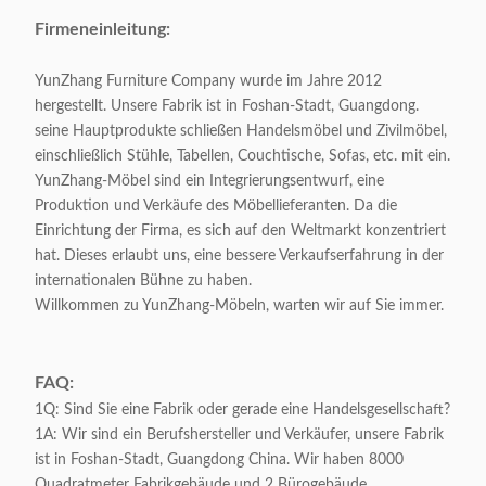
Firmeneinleitung:
Verpacken:
1-teilig/1 Karton
YunZhang Furniture Company wurde im Jahre 2012
Verpackendes
0,2 CBM/1carton
hergestellt. Unsere Fabrik ist in Foshan-Stadt, Guangdong.
Volumen:
seine Hauptprodukte schließen Handelsmöbel und Zivilmöbel,
einschließlich Stühle, Tabellen, Couchtische, Sofas, etc. mit ein.
Appliable:
Erwachsene
YunZhang-Möbel sind ein Integrierungsentwurf, eine
Produktion und Verkäufe des Möbellieferanten. Da die
Einrichtung der Firma, es sich auf den Weltmarkt konzentriert
Kundengerecht:
Ja
hat. Dieses erlaubt uns, eine bessere Verkaufserfahrung in der
internationalen Bühne zu haben.
Willkommen zu YunZhang-Möbeln, warten wir auf Sie immer.
FAQ:
1Q: Sind Sie eine Fabrik oder gerade eine Handelsgesellschaft?
1A: Wir sind ein Berufshersteller und Verkäufer, unsere Fabrik
ist in Foshan-Stadt, Guangdong China. Wir haben 8000
Quadratmeter Fabrikgebäude und 2 Bürogebäude.