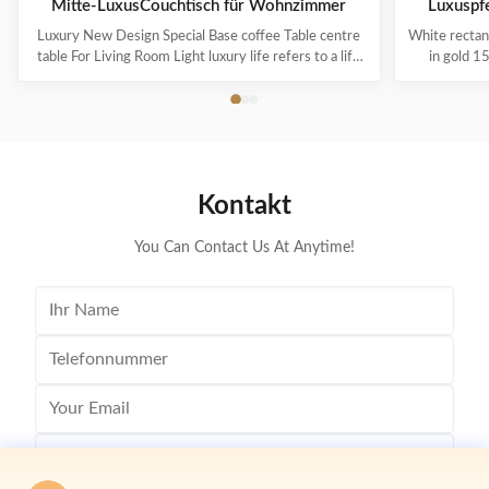
Mitte-LuxusCouchtisch für Wohnzimmer
Luxuspf
Luxury New Design Special Base coffee Table centre
White rectan
table For Living Room Light luxury life refers to a life
in gold 1
concept of advocating "light luxury new fashion". Light
brushed co
luxury is just a way of life that respects the quality of
design, whic
life. It has nothing to do with wealth or status. It
steel black
represents the pursuit of ...
with f
Kontakt
You Can Contact Us At Anytime!