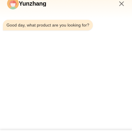
Yunzhang
11:18 AM
Good day, what product are you looking for?
Senden
86-133-78480182
yz@fsyunzhang.com
Haus
Produkte
Videos
VR-Show
Über uns
Fabrik-Ausflug
Qualitätskontrolle
Treten Sie mit uns in Verbindung
Nachrichten
Sitemap
Datenschutzerklärung