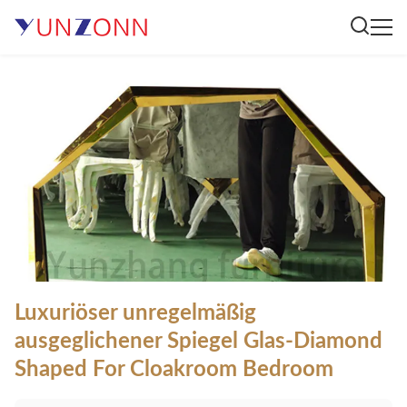
Luxuriöser unregelmäßig
ausgeglichener Spiegel Glas-Diamond
Shaped For Cloakroom Bedroom