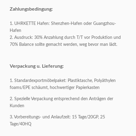
Vorbildliches
Zahlungsbedingung:
Y-2350M
Number:
1. UHRKETTE Hafen: Shenzhen-Hafen oder Guangzhou-
Hafen
Kategorie:
Hotelmöbel/Hauptmöbel
2. Ausdruck: 30% Anzahlung durch T/T vor Produktion und
70% Balance sollte gemacht werden, weg bevor man lädt.
Art:
Modern
Rahmen-Farbe:
Optional
Verpackung u. Lieferung:
Produkt-Größe:
Als Probe
1. Standardexportmöbelpaket: Plastiktasche, Polyäthylen
foams/EPE schäumt, hochwertiger Papierkasten
Bruttomasse:
Als Probe
2. Spezielle Verpackung entsprechend den Anträgen der
Kunden
Oberflächenmaterial:
Ausgeglichenes Spiegelglas
3. Vorbereitungs- und Anlaufzeit: 15 Tage/20GP, 25
Tage/40HQ
Grundmaterial:
Edelstahl 201