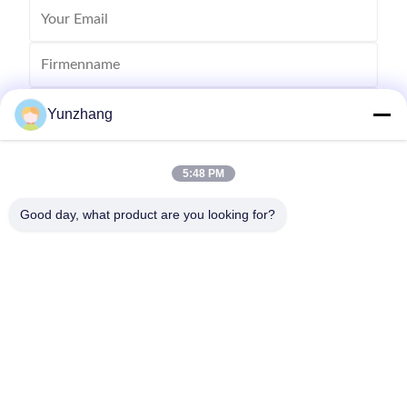
Yunzhang
5:48 PM
Good day, what product are you looking for?
Senden
86-133-78480182
yz@fsyunzhang.com