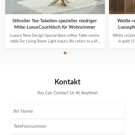
Stilvoller Tee-Tabellen-spezieller niedriger
Weiße re
Mitte-LuxusCouchtisch für Wohnzimmer
Luxuspf
Luxury New Design Special Base coffee Table centre
White rectan
table For Living Room Light luxury life refers to a life
in gold 1
concept of advocating "light luxury new fashion". Light
brushed co
luxury is just a way of life that respects the quality of
design, whic
life. It has nothing to do with wealth or status. It
steel black
represents the pursuit of ...
with f
Kontakt
You Can Contact Us At Anytime!