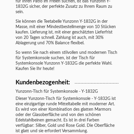
für Ihren Patio im Freien suchen, ist das Yunzonn Y-
1832G sicher, der perfekte Zusatz zu Ihrem Raum zu
sein.
Sie können die Teetabelle Yunzonn Y-1832G in der
Masse, mit einer Mindestbestellmenge von 10 Stücken
kaufen. Lieferung ist, mit einer geschätzten Lieferfrist
von 20 Tagen schnell. Zahlung ist auch, mit 30%
Ablagerung und 70% Balance flexibel.
So wenn Sie nach einem stilvollen und modernen Tisch
für Systemkonsole suchen, ist der Tisch für
Systemkonsole Yunzonn Y-1832G die perfekte Wahl.
Kaufen Sie Ihr heute!
Kundenbezogenheit:
Yunzonn-
Tisch für Systemkonsole
-
Y-1832G
Dieser Yunzonn-
Tisch für Systemkonsole
-
Y-1832G
ist
eine einzigartige runde Mitteltabelle mit moderner Art.
Es wird von einer Kombination des glatten Marmors
oder der Glasoberfläche und von den schönen
Edelstahlbeinen gemacht. Es ist in drei Farben
verfügbar: Silber, Gold und Rose Gold. Die Oberfläche
ist glatt und sie erfordert Versammlung.