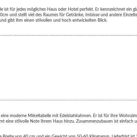
le
ist für jedes mögliches Haus oder Hotel perfekt. Er kennzeichnet ein g
cm und stellt viel des Raumes für Getränke, Imbisse und andere Einzelte
 gibt ihm einen stilvollen und hoch entwickelten Blick.
ne moderne Mitteltabelle mit Edelstahlrahmen. Er ist für Ihre Wohnzim
immt eine stilvolle Note Ihrem Haus hinzu. Zusammenzubauen ist einfach
Breite von 40 cm und ein Gewicht von 50-60 Kilogramm. Lieferfrist is