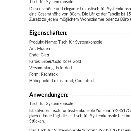
Tisch für Systemkonsole
Dieser schöne und elegante Luxus
tisch für Systemkonso
eine Gesamthöhe von 80cm. Die Länge der Tabelle ist 150
Zusatz zu jedem möglichem Wohnzimmer oder zu Büro und
Eigenschaften:
Produkt-Name:
Tisch für Systemkonsole
Art: Modern
Ende: Glatt
Farbe: Silber/Gold Rose Gold
Versammlung: Erfordert
Form: Rechteck
Höhepunkt: Luxus, rund, Couchtisch
Anwendungen:
Tisch für Systemkonsole
Ist stilvoller
Tisch für Systemkonsole
Yunzonn Y-23517G ei
glatten Ende fügt dieser Tisch für Systemkonsole best
Stücken.
Der
Tisch für Systemkonsole
Yunzonn Y-23517G hat eine 