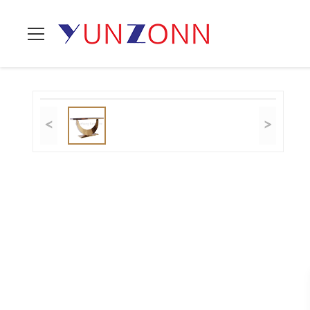
Zu Hause
>
Produits
>
Stilvolle Tee-Tabelle
>
150cm Längen-Ele
<
>