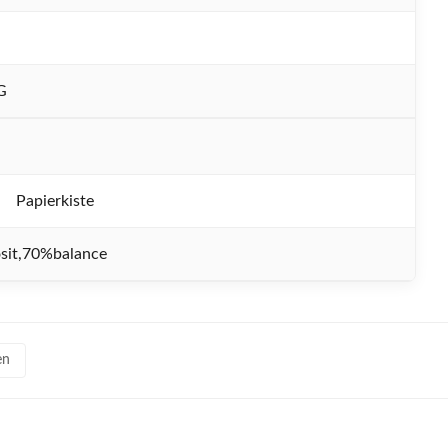
G
Papierkiste
sit,70%balance
en