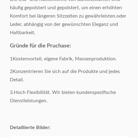
Stil:
Einfach
häufig gepolstert und gepolstert, um einen erhöhten
Komfort bei längeren Sitzzeiten zu gewährleisten.oder
Farbe:
Zusätzlich
Leder, abhängig von der gewünschten Eleganz und
Haltbarkeit.
Produktgröße:
Als Probe
Gründe für die Pruchase:
Bruttogewicht:
7 KGS / Stück
1Kostenvorteil, eigene Fabrik, Massenproduktion.
Oberflächenmaterial:
Leder
2Konzentrieren Sie sich auf die Produkte und jedes
Detail.
Ausgangsmaterial:
201# Edelstahl
3.Hoch Flexibilität. Wir bieten kundenspezifische
Dienstleistungen.
Verpackung:
1 Stück / 1 Karton
Verpackungsvolumen:
0.2 CBM / 1 Karton
Detaillierte Bilder:
Anwendbar
Erwachsene