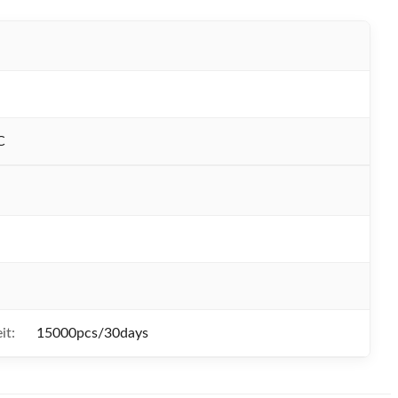
N
C
it:
15000pcs/30days