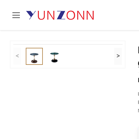
Zu Hause
>
Produits
>
Stilvolle Tee-Tabelle
>
Luxus-Zentrumsti
<
>