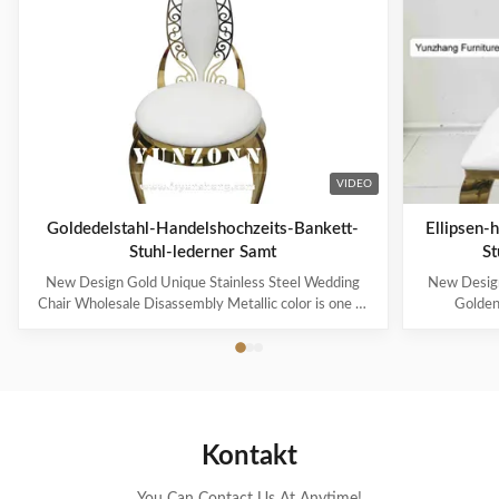
VIDEO
Goldedelstahl-Handelshochzeits-Bankett-
Ellipsen-
Stuhl-lederner Samt
St
New Design Gold Unique Stainless Steel Wedding
New Design
Chair Wholesale Disassembly Metallic color is one of
Golden
the representative colors of advanced feeling
represented n
nowadays, also be the color that can improve
wait for me
household to decorate quality most. Modern French
royal famil
light luxury style, simple but without losing the ...
More and mo
Kontakt