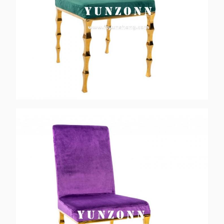
T / T; 30% Anzahlung
Zahlung:
vor der Produktion und
70% Bilanzzahlung vor
dem Verladen des
Containers.
Hotel / Bankett /
Anwendung:
Hochzeit / Abendessen
/ Veranstaltung / Party /
Zuhause usw.