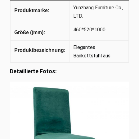
Yunzhang Furniture Co.,
Produktmarke:
LTD.
460*520*1000
Größe ((mm):
Elegantes
Produktbezeichnung:
Bankettstuhl aus
schwarzem Samt mit
Detaillierte Fotos:
Bambusbeinen
X-23052B
Artikel Nr.
201 Edelstahl +
Material:
Schaumkissen.
Gold / Rose Gold /
Rohrfarbe:
Original.