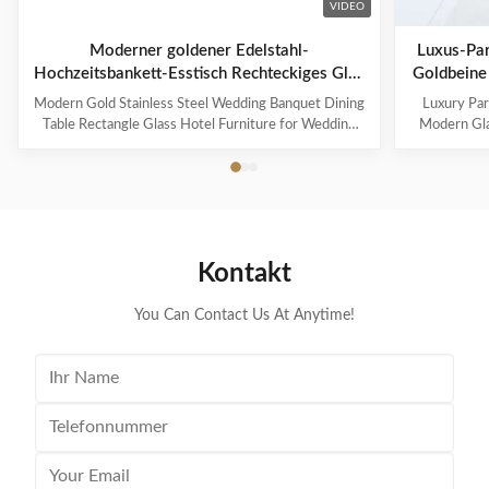
VIDEO
Moderner goldener Edelstahl-
Luxus-Par
Hochzeitsbankett-Esstisch Rechteckiges Glas
Goldbeine
Hotelmöbel für Hochzeitstische und
Edels
Modern Gold Stainless Steel Wedding Banquet Dining
Luxury Par
Vermietungen
Table Rectangle Glass Hotel Furniture for Wedding
Modern Gla
Tables and Rentals Product Description Product
Banquet
Information Product specification Dear customer,
Informatio
please kindly provide your request, your need for
please kin
better service. Product Name: Modern Gold Stainless
better serv
...
Kontakt
You Can Contact Us At Anytime!