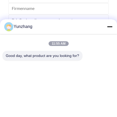
Yunzhang
11:55 AM
Senden
Good day, what product are you looking for?
86-133-78480182
yz@fsyunzhang.com