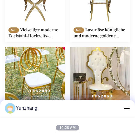
Vielseitige moderne
Luxuriöse königliche
Neu
Neu
Edelstahl-Hochzeits-
und moderne goldene
Eventstühle Innen-
Hotelstühle mit speziellem
Außenmöbel Hotels Villen
geschnitztem Muster aus
Bankette Partys Andere
Edelstahl für Hochzeits-
Funktionen
Esszimmerstühle
Yunzhang
China Fabrik liefert
Blattform Spezielles
Neu
Neu
Edelstahl Phoenix Stuhl in
königliches Design für
Gold und Weiß für
Hotelmöbel Braut und
10:28 AM
Hochzeiten, Bankette,
Bräutigam Thron