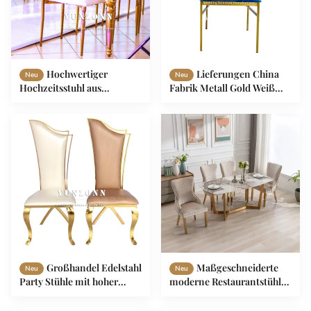
Hochwertiger
Lieferungen China
Neu
Neu
Hochzeitsstuhl aus
Fabrik Metall Gold Weiß
Edelstahl mit Rücken und
Hochzeiten Bankett
Rücken
Chiavari Stuhl mit Kissen
für Veranstaltungen
Großhandel Edelstahl
Maßgeschneiderte
Neu
Neu
Party Stühle mit hoher
moderne Restaurantstühle
Rückenlehne für Braut und
Edelstahlrahmen und
Bräutigam Hotel
Samtgewebe für Speisesaal