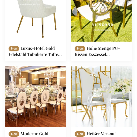
Luxus-Hotel Gold
Hohe Menge PU-
Neu
Neu
Edelstahl Tubulierte Tufted
Kissen Esszessel
Handel Line Rücken Beige
Goldblumen-Muster-Sessel
Samt Polstered Esstühle für
Edelstahlstühle für Party
das Esszimmer
verwendet
Moderne Gold
Heißer Verkauf
Neu
Neu