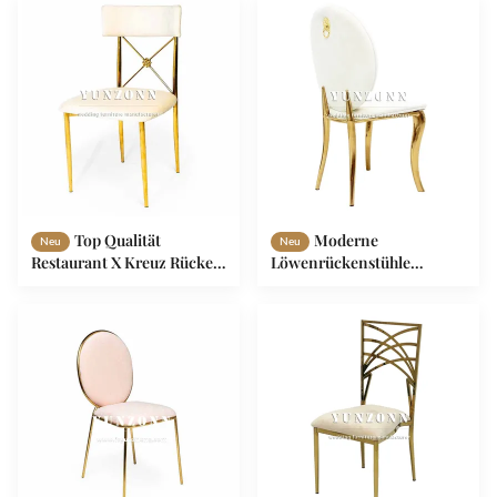
Esszimmerstühle für
Küche Hall oder Villa
Empfang
Verwendung
Top Qualität
Moderne
Neu
Neu
Restaurant X Kreuz Rücken
Löwenrückenstühle
Farbe Outdoor Garten Stuhl
Trendige Event-Sitzmöbel
für die Hochzeit
mit buntem Design für
Hotels, Esszimmer,
Wohnzimmer im Freien