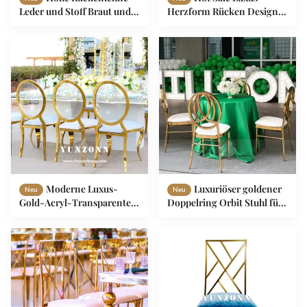
Leder und Stoff Braut und
Herzform Rücken Design
Bräutigam Stuhl mit
Party Vermietung Edelstahl
goldenen Flügeln Luxus
Gold Bankettstühle
antiker Edelstahl Hochzeit
Stapelbare Hochzeitsstühle
Stuhl
Moderne Luxus-
Luxuriöser goldener
Neu
Neu
Gold-Acryl-Transparente
Doppelring Orbit Stuhl für
Runde Rücken O-förmige
Events, Hochzeiten, Hotels,
Ledersessel für das
Restaurants, Außenbars -
Esszimmer für Hotels
Mietstuhl aus Edelstahl