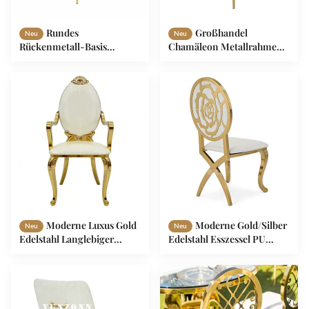
Rundes
Großhandel
Neu
Neu
Rückenmetall-Basis
Chamäleon Metallrahmen
Messing Edelstahl
Bankett Hochzeit Event
Samtstühle Moderne
Stühle Gold Finish
Esszessel Luxus-
Esszimmerstühle für
Restaurantsessel
stilvolle Events
Moderne Luxus Gold
Moderne Gold/Silber
Neu
Neu
Edelstahl Langlebiger
Edelstahl Esszessel PU
Hochlehner Esszimmer
Kreuzbeine Design
Thronstuhl für Hotels,
Dauerhafte Außennutzung
Außenbereiche und
für Hotels Hochzeiten
Wohnungen
Wohnungen Villen