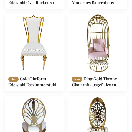
Edelstahl Oval Rückenstuhl
Modernes Bauernhaus
mit Leder für Speisesaal
Design Metall
Hotel und Hochzeit
Esszimmerstuhl für
Hotelbankett und
Esszimmer Möbel
Gold Ohrform
King Gold Throne
Neu
Neu
Edelstahl Esszimmerstuhl
Chair mit ausgefallenen
und hochwertiger
Leder Vogelkäfig Kissen
Hotelbankettstuhl
Edelstahl für Hotel oder
Wohnzimmer Event Möbel