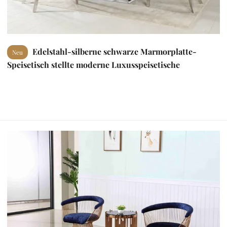
Edelstahl-silberne schwarze Marmorplatte-
Neu
Speisetisch stellte moderne Luxusspeisetische
150X90X75 ein