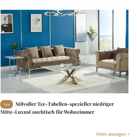
Stilvoller Tee-Tabellen-spezieller niedriger
Neu
Mitte-LuxusCouchtisch für Wohnzimmer
Mehr anzeigen >