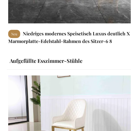
Niedriges modernes Speisetisch Luxus deutlich X
Neu
Marmorplatte-Edelstahl-Rahmen des Sitzer-6 8
Aufgefüllte Esszimmer-Stühle