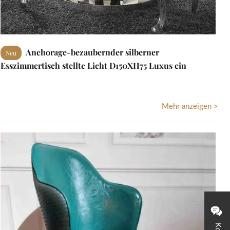
Anchorage-bezaubernder silberner
Neu
Esszimmertisch stellte Licht D150XH75 Luxus ein
Mehr anzeigen >