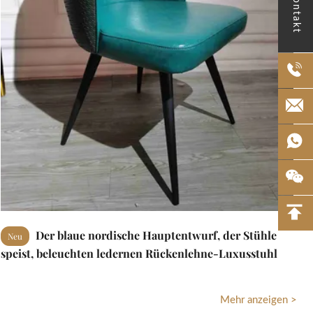
Kontakt
Der blaue nordische Hauptentwurf, der Stühle
Neu
speist, beleuchten ledernen Rückenlehne-Luxusstuhl
Mehr anzeigen >