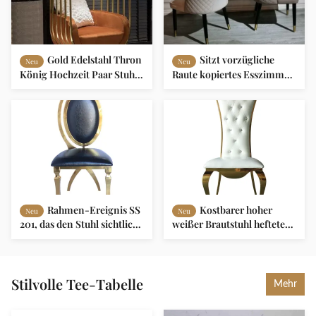
Gold Edelstahl Thron
Sitzt vorzügliche
Neu
Neu
König Hochzeit Paar Stuhl
Raute kopiertes Esszimmer
Käfig Form
ledernem Abdeckungs-
Eisen-Rahmen vor
Rahmen-Ereignis SS
Kostbarer hoher
Neu
Neu
201, das den Stuhl sichtlich
weißer Brautstuhl heftete
Impactful für Bankett speist
sich Knopf zurück für
Hochzeitsempfang durch
Stilvolle Tee-Tabelle
Mehr