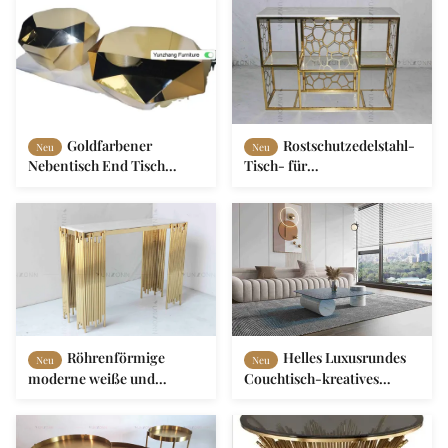
Goldfarbener
Rostschutzedelstahl-
Neu
Neu
Nebentisch End Tisch
Tisch- für
Wohnzimmer Set Hotel
Systemkonsoleröhrenförmige
Dekoration
stilvolle Tee-Tabelle
dekorativ für Wohnzimmer
Röhrenförmige
Helles Luxusrundes
Neu
Neu
moderne weiße und
Couchtisch-kreatives
Goldtisch- für
Marmorierungwohnzimmer-
Systemkonsolewandschrank-
Spitzendesigner Style
Regal-Luxusmöbel