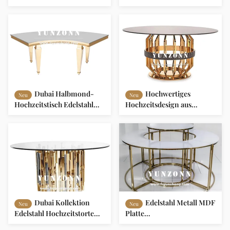
Edelstahlgeflecht für
förmiger Esstisch Edelstahl
Bankette und
Bankett
Veranstaltungen,
Hochzeitsveranstaltungstisch
langlebiger Metall-
für Hotels
Eventtisch
Dubai Halbmond-
Hochwertiges
Neu
Neu
Hochzeitstisch Edelstahl
Hochzeitsdesign aus
und MDF Eventtisch für
Edelstahl
Bankette, Restaurants,
Wohnzimmer und Säle
Dubai Kollektion
Edelstahl Metall MDF
Neu
Neu
Edelstahl Hochzeitstorte
Platte
Tisch mit Glasplatte
Hochzeitstischdekoration