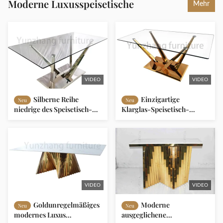
Moderne Luxusspeisetische
Mehr
VIDEO
VIDEO
Silberne Reihe
Einzigartige
Neu
Neu
niedrige des Speisetisch-
Klarglas-Speisetisch-
Glas-201 Edelstahl-
goldene Basis SS201 für
Wohnzimmer-Hotel-
Familien-Gebrauch
Möbel-
VIDEO
VIDEO
Goldunregelmäßiges
Moderne
Neu
Neu
modernes Luxus
ausgeglichene