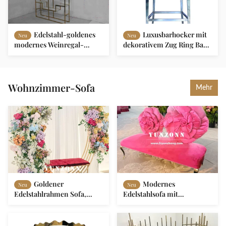
Edelstahl-goldenes
Luxusbarhocker mit
Neu
Neu
modernes Weinregal-
dekorativem Zug Ring Bar
Kabinett-Licht-klassischer
Hotel Furniture
Luxus
Wohnzimmer-Sofa
Mehr
Goldener
Modernes
Neu
Neu
Edelstahlrahmen Sofa,
Edelstahlsofa mit
kreisförmiges Design für
Rosenblüten-
Paare, für Hochzeiten und
Rückendesign, pinkroter
Essen, bequeme
Samtsitz für