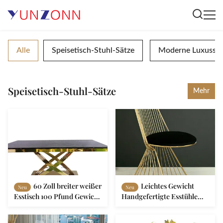
Alle
Speisetisch-Stuhl-Sätze
Moderne Luxusspe
Speisetisch-Stuhl-Sätze
Mehr
60 Zoll breiter weißer
Leichtes Gewicht
Neu
Neu
Esstisch 100 Pfund Gewicht
Handgefertigte Esstühle
Marmormaterial
Einfach zu bewegen
Komfortable Hocker