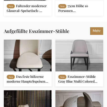
Faltender moderner
75cm Höhe 10
Neu
Neu
Glasoval-Speisetisch-
Personen
ausgeglichener
Multifunktionaler Esstisch
Glasedelstahl-Rahmen
mit glänzendem Gold aus
L200xW100xH75cm
Edelstahl
Aufgefüllte Esszimmer-Stühle
Mehr
Das feste hölzerne
Esszimmer-Stühle
Neu
Neu
moderne Hauptc$speisen
Gray Blue Multi Colored
der oberen Grenze sitzt
Paddeds mit den starken
lederne Rückenlehne
Beinen
aufgefüllten Esszimmer-
Stühlen vor