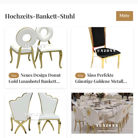
Elegante Hotelmöbel
Elegantes Kreisdesign für
Dekoration
Hotelgebrauch
Hochzeits-Bankett-Stuhl
Mehr
Neues Design Donut
Sino Perfekte
Neu
Neu
Gold Luxushotel Bankett
Günstige Goldene Metall
Hochzeit Samt Edelstahl
Quadratische Rückenlehne
Esszimmerstühle
Banketthalle
Esszimmerstuhl für
Hochzeitsveranstaltungen