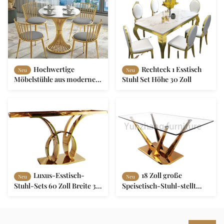
Hochwertige
Rechteck 1 Esstisch
Neu
Neu
Möbelstühle aus modernem
Stuhl Set Höhe 30 Zoll
Edelstahl aus PU-Leder
Luxus-Esstisch-
18 Zoll große
Neu
Neu
Stuhl-Sets 60 Zoll Breite 36
Speisetisch-Stuhl-stellt
Zoll Länge Für Büroräume
Rechteck-Möbel ein