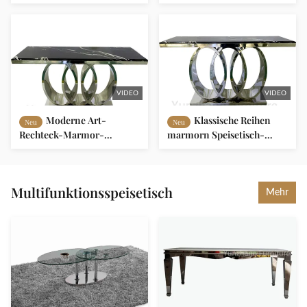
Speisetisch Metallfuß mit
LuxusGlasplatte-
Marmortischplatte
Speisetisch mit
dauerhaftem Metallfuß
VIDEO
VIDEO
Moderne Art-
Klassische Reihen
Neu
Neu
Rechteck-Marmor-
marmorn Speisetisch-
Speisetisch-weiße
schweren festen niedrigen
Tabellen-und Goldgestell-
Restaurant-Hotel-Möbel-
Basis
Großhandel
Multifunktionsspeisetisch
Mehr