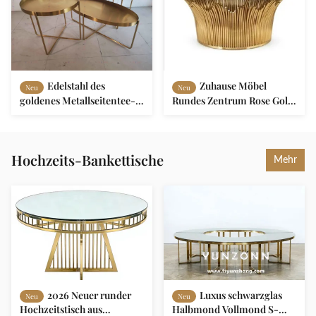
Edelstahl des
Zuhause Möbel
Neu
Neu
goldenes Metallseitentee-
Rundes Zentrum Rose Gold
Tabellen-Couchtisch-
Marmor Kaffeetische Luxus
D60xH50cm 201
Für Wohnzimmer
Hochzeits-Bankettische
Mehr
2026 Neuer runder
Luxus schwarzglas
Neu
Neu
Hochzeitstisch aus
Halbmond Vollmond S-