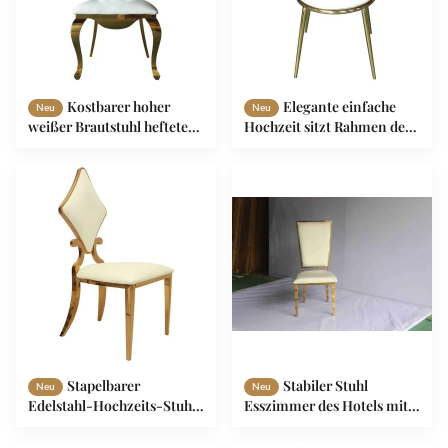
Kostbarer hoher
Elegante einfache
Neu
Neu
weißer Brautstuhl heftete
Hochzeit sitzt Rahmen des
sich Knopf zurück für
Edelstahl-201 für Bankett
Hochzeitsempfang durch
Hall vor
Stapelbarer
Stabiler Stuhl
Neu
Neu
Edelstahl-Hochzeits-Stuhl-
Esszimmer des Hotels mit
prismatische hintere
Feld des Schwamm-sS201
gepolsterte Sitze
mit hoher Dichte