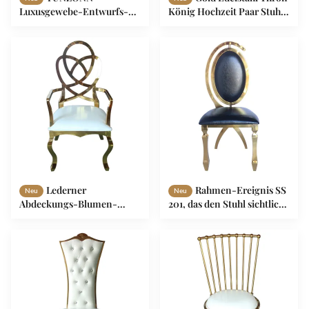
Luxusgewebe-Entwurfs-
König Hochzeit Paar Stuhl
Edelstahl-Beine, die Stuhl
Käfig Form
speisen
Lederner
Rahmen-Ereignis SS
Neu
Neu
Abdeckungs-Blumen-
201, das den Stuhl sichtlich
Sessel für Empfangsbereich
Impactful für Bankett speist
und Gruppen-Foto-Bereich