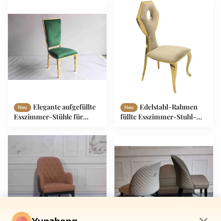
Elegante aufgefüllte
Edelstahl-Rahmen
Neu
Neu
Esszimmer-Stühle für
füllte Esszimmer-Stuhl-
Hotel-Familie
moderne
Marmoresszimmer-Möbel
auf