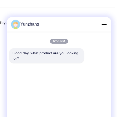
fsyunzhang.com
8615779216269
86-133-78480182
Yunzhang
6:50 PM
QUICKLINKS
Good day, what product are you looking 
Zu Hause
for?
produits
Neuigkeiten
Fälle
Sitemap