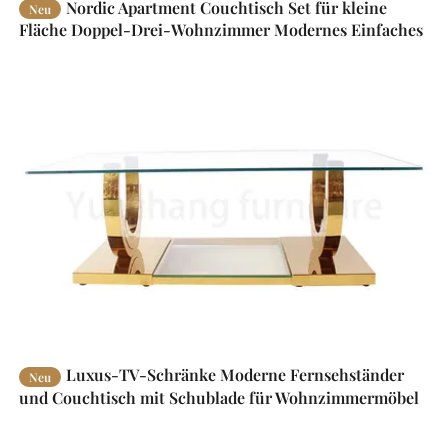
Nordic Apartment Couchtisch Set für kleine
Neu
Fläche Doppel-Drei-Wohnzimmer Modernes Einfaches
Luxus-TV-Schränke Moderne Fernsehständer
Neu
und Couchtisch mit Schublade für Wohnzimmermöbel