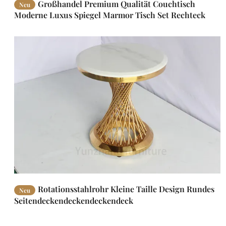
Großhandel Premium Qualität Couchtisch
Neu
Moderne Luxus Spiegel Marmor Tisch Set Rechteck
Zentrum Tisch Set
Rotationsstahlrohr Kleine Taille Design Rundes
Neu
Seitendeckendeckendeckendeck