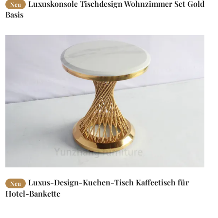
Luxuskonsole Tischdesign Wohnzimmer Set Gold
Neu
Basis
Luxus-Design-Kuchen-Tisch Kaffeetisch für
Neu
Hotel-Bankette